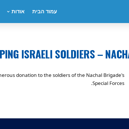
עמוד הבית
אודות
PING ISRAELI SOLDIERS – NACH
rous donation to the soldiers of the Nachal Brigade's
Special Forces.