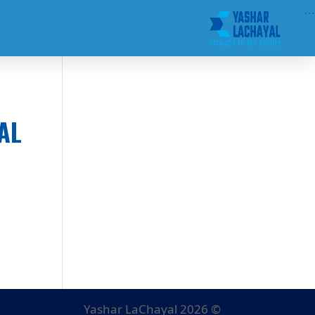
...
AL
© Yashar LaChayal 2026