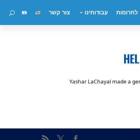
לתרומות
עבודותינו
צור קשר
HEL
Yashar LaChayal made a gene