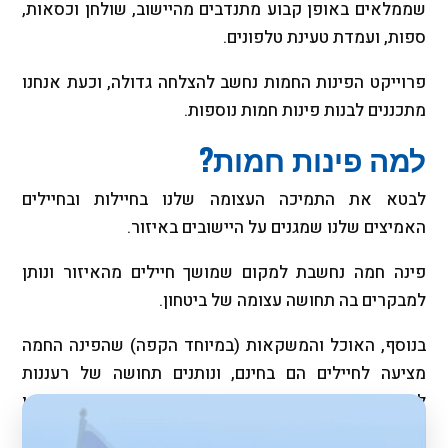
שממלאים באופן קבוע מתנדבים מהיישוב, שולחן וכסאות,
ספות, ועמדת טעינת טלפונים.
פרוייקט הפינות החמות נחשב להצלחה גדולה, וכעת אנחנו
מתכננים לבנות פינות חמות נוספות.
למה פינות חמות
?
לבטא את התמיכה העצומה שלנו בחיילות ובחיילים
האמיצים שלנו שמגנים על היישובים באיזור.
פינה חמה נחשבת למקום שמושך חיילים מהאיזור ונותן
למבקרים בה תחושה עצומה של ביטחון.
בנוסף, האוכל והמשקאות (במיוחד הקפה) שהפינה החמה
מציעה לחיילים הם בחינם, ונותנים תחושה של רעננות
לחיילים שחוזרים מהסיורים שלהם. בין אם זה מרק או
משקאות חמים בחורף הקר, או גלידה ומשקאות קרים