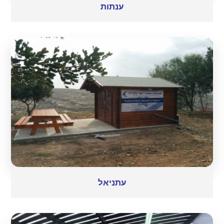
ענתות
עתניאל