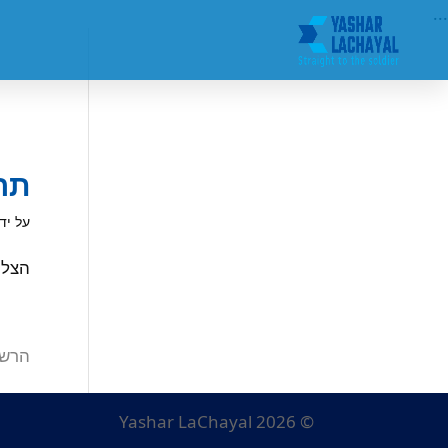
...
תרו
על יד
הצלחה 
הרשו
© Yashar LaChayal 2026