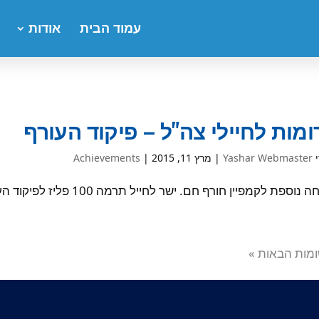
עמוד הבית
אודות
מות לחיילי צה"ל – פיקוד העורף
י
Yashar Webmaster
|
מרץ 11, 2015
|
Achievements
נוספת לקמפיין חורף חם. ישר לחייל תרמה 100 פליז לפיקוד העורף
מות הבאות »