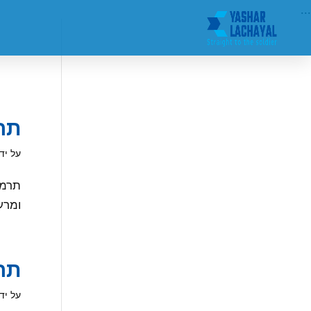
...
תרו
על יד
ומרע
תרו
על יד