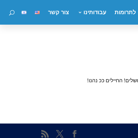
לתרומות
עבודותינו
צור קשר
שלים! החיילים ככ נהנו!